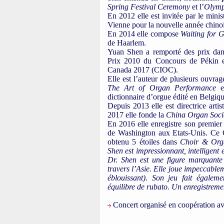
Spring Festival Ceremony
et l’
Olympi
En 2012 elle est invitée par le minis
Vienne pour la nouvelle année chinoi
En 2014 elle compose
Waiting for 
de Haarlem.
Yuan Shen a remporté des prix dans
Prix 2010 du Concours de Pékin et
Canada 2017 (CIOC).
Elle est l’auteur de plusieurs ouvr
The Art of Organ Performance
en
dictionnaire d’orgue édité en Belgi
Depuis 2013 elle est directrice arti
2017 elle fonde la
China Organ Soci
En 2016 elle enregistre son premie
de Washington aux Etats-Unis. Ce C
obtenu 5 étoiles dans
Choir & Org
Shen est impressionnant, intelligent 
Dr. Shen est une figure marquante
travers l’Asie. Elle joue impeccablem
éblouissant). Son jeu fait égaleme
équilibre de rubato. Un enregistrem
Concert organisé en coopération avec