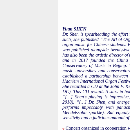
Yuan SHEN
Dr. Shen is spearheading the effort
such, she published “The Art of Or
organ music for Chinese students. 
was published alongside twenty-tw
has also been the artistic director o
and in 2017 founded the China O
Conservatory of Music in Beijing. Th
music universities and conservato
established a partnership between 
Haarlem International Organ Festival
She recorded a CD at the John F. K
DC). This CD awards 5 stars in b
“[…] Shen’s playing is impressiv
2018). “[…] Dr. Shen, and energet
performs impeccably with panache
Mendelssohn sparkle). But equally 
sensitivity and a judicious amount o
Concert organized in cooperation wi