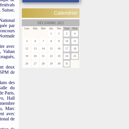
estivals
 Suisse,
Calendrier
 National
DÉCEMBRE 2022
quée par
Lun
Mar
Mer
Jeu
Ven
Sam
Dim
concours
1
2
3
4
 Normale
5
6
7
8
9
10
11
ire avec
12
13
14
15
16
17
18
n, Vahan
oraguès,
19
20
21
22
23
24
25
26
27
28
29
30
31
ent deux
DNSPM de
dans des
alle du
de Paris,
yo, Hall
 membre
lu, Marc
ent avec
tional de