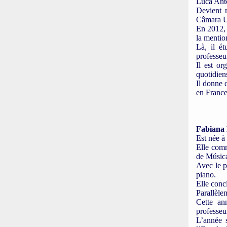
Luca Anto
Devient 
Câmara U
En 2012, 
la menti
Là, il é
professeu
Il est or
quotidien
Il donne 
en France
Fabiana 
Est née à
Elle comm
de Música
Avec le p
piano.
Elle conc
Parallèlem
Cette an
professeu
L’année 