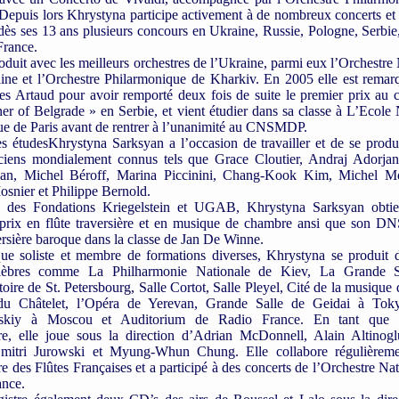
Depuis lors Khrystyna participe activement à de nombreux concerts et f
dès ses 13 ans plusieurs concours en Ukraine, Russie, Pologne, Serbie,
France.
roduit avec les meilleurs orchestres de l’Ukraine, parmi eux l’Orchestre
ine et l’Orchestre Philarmonique de Kharkiv. En 2005 elle est remar
es Artaud pour avoir remporté deux fois de suite le premier prix au 
er of Belgrade » en Serbie, et vient étudier dans sa classe à L’Ecole
e de Paris avant de rentrer à l’unanimité au CNSMDP.
s étudesKhrystyna Sarksyan a l’occasion de travailler et de se produ
ciens mondialement connus tels que Grace Cloutier, Andraj Adorja
yan, Michel Béroff, Marina Piccinini, Chang-Kook Kim, Michel M
snier et Philippe Bernold.
e des Fondations Kriegelstein et UGAB, Khrystyna Sarksyan obti
 prix en flûte traversière et en musique de chambre ansi que son 
versière baroque dans la classe de Jan De Winne.
ue soliste et membre de formations diverses, Khrystyna se produit 
élèbres comme La Philharmonie Nationale de Kiev, La Grande S
oire de St. Petersbourg, Salle Cortot, Salle Pleyel, Cité de la musique 
du Châtelet, l’Opéra de Yerevan, Grande Salle de Geidai à Tok
vskiy à Moscou et Auditorium de Radio France. En tant que
tre, elle joue sous la direction d’Adrian McDonnell, Alain Altinog
Dmitri Jurowski et Myung-Whun Chung. Elle collabore régulièrem
re des Flûtes Françaises et a participé à des concerts de l’Orchestre Na
ance.