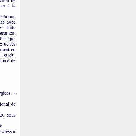
ction de
uer à la
ectionne
ues avec
la flûte
strument
 tels que
s de ses
rement en
dagogie,
toire de
rgicos »
ional de
to, sous
r.
Professur