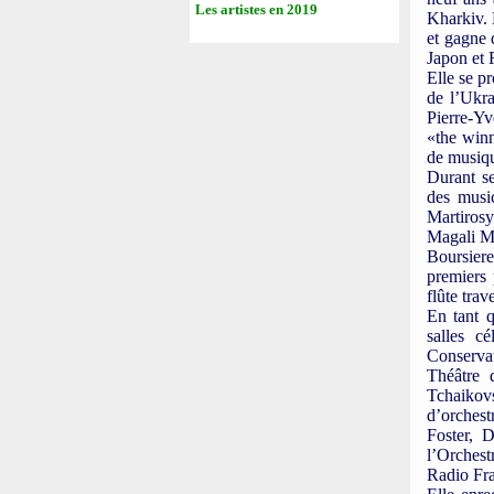
Les artistes en 2019
Kharkiv. 
et gagne 
Japon et 
Elle se p
de l’Ukra
Pierre-Yv
«the winn
de musiqu
Durant se
des musi
Martiros
Magali Mo
Boursier
premiers
flûte tra
En tant q
salles c
Conservat
Théâtre 
Tchaiko
d’orches
Foster, 
l’Orchest
Radio Fr