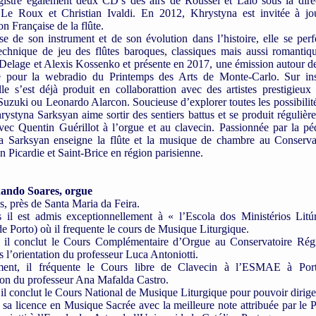
gistre également deux CD’s des airs de Roussel et Lalo sous la dire
 Le Roux et Christian Ivaldi. En 2012, Khrystyna est invitée à jo
n Française de la flûte.
 de son instrument et de son évolution dans l’histoire, elle se perf
echnique de jeu des flûtes baroques, classiques mais aussi romantiq
Delage et Alexis Kossenko et présente en 2017, une émission autour de 
ue pour la webradio du Printemps des Arts de Monte-Carlo. Sur in
lle s’est déjà produit en collaborattion avec des artistes prestigieux
uzuki ou Leonardo Alarcon. Soucieuse d’explorer toutes les possibilité
hrystyna Sarksyan aime sortir des sentiers battus et se produit réguliè
vec Quentin Guérillot à l’orgue et au clavecin. Passionnée par la pé
a Sarksyan enseigne la flûte et la musique de chambre au Conserva
 Picardie et Saint-Brice en région parisienne.
ando Soares, orgue
s, près de Santa Maria da Feira.
 il est admis exceptionnellement à « l’Escola dos Ministérios Litú
de Porto) où il frequente le cours de Musique Liturgique.
 il conclut le Cours Complémentaire d’Orgue au Conservatoire Rég
s l’orientation du professeur Luca Antoniotti.
ement, il fréquente le Cours libre de Clavecin à l’ESMAE à Por
tion du professeur Ana Mafalda Castro.
il conclut le Cours National de Musique Liturgique pour pouvoir dirige
e sa licence en Musique Sacrée avec la meilleure note attribuée par le 