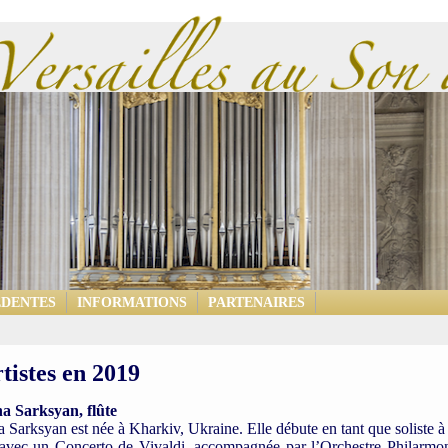
ÉDENTES
INFORMATIONS
PARTENAIRES
tistes en 2019
a Sarksyan, flûte
 Sarksyan est née à Kharkiv, Ukraine. Elle débute en tant que soliste à
 avec un Concerto de Vivaldi, accompagnée par l’Orchestre Philarmo