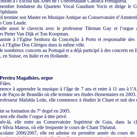
niotti à l’Escola das Artes de l’Universidade Católica Portuguesa.
membre fondateur du Quarteto Vocal Gaudium Vocis et dirige le 
lphilanis
il termine son Master en Musique Antique au Conservatoire d’Amster
on Cum Laude.
tudie aussi le clavecin avec le professeur Tileman Gay et l’orgue 
rs Pieter Van Dijk et Ton Koopman.
ganiste à l’Eglise Senhora da Conceição à Porto et responsable des 
s à l’Eglise Dos Clérigos dans la même ville.
de nombreux concerts au Portugal et a déjà participé à des concerts en
, en Suisse, en Italie et en Hollande.
Pereira Magalhães, orgue
 Fiães.
ence à apprendre la musique à l’âge de 7 ans et entre à 11 ans à l’
 de Paços de Brandão où elle termine ses études élementaires en 2003.
rofesseur Mafalda Leite, elle commence à étudier le Chant et suit des 
lut sa formation du 7º degré en 2005.
ent elle étudie l’orgue à titre privé.
née-là, elle entre au Conservatoire Supérieur de Gaia, dans la c
r Sílvia Mateus, où elle frequente le cours de Chant Théatral.
scolaire 2006/2007, elle est admise en première année du cours de