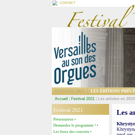
CONTACT
FESTIVAL 2021
LES ÉDITIONS PRÉC
Accueil
|
Festival 2021
|
Les artistes en 2019
Festival 2021
Les ar
Présentation •
Khrystyn
Demandez le programme ! •
Khrystyna
Les lieux des concerts •
neuf ans