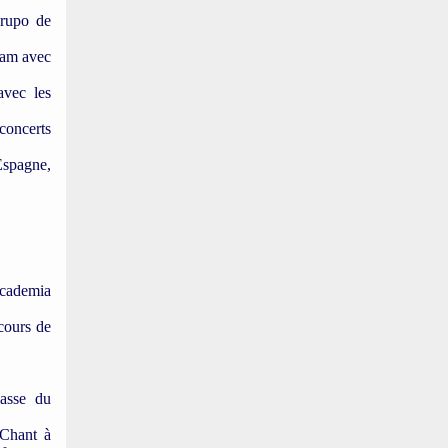
Grupo de
dam avec
avec les
concerts
 Espagne,
Academia
cours de
lasse du
 Chant à