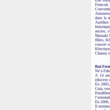
Elle enre
Francois
Conventio
Amoureuse
dans la t
Aurélien 
historiq
ancien, e
Masaaki S
flûtes, K
concert a
Khrystyn
Chauny en
Rui Fern
Né à Fiãe
A 14 ans
(diocese 
En 2005,
Gaia, sou
Parallèl
l’orienta
En 2006, 
Il termin