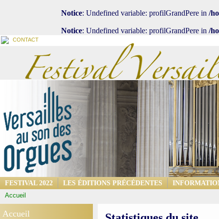
Notice
: Undefined variable: profilGrandPere in
/h
Notice
: Undefined variable: profilGrandPere in
/h
CONTACT
FESTIVAL 2022
LES ÉDITIONS PRÉCÉDENTES
INFORMATIO
Accueil
Accueil
Statistiques du site