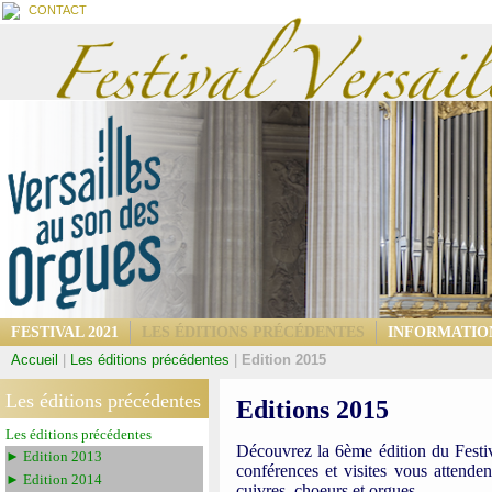
CONTACT
FESTIVAL 2021
LES ÉDITIONS PRÉCÉDENTES
INFORMATIO
Accueil
|
Les éditions précédentes
|
Edition 2015
Les éditions précédentes
Editions 2015
Les éditions précédentes
Découvrez la 6ème édition du Festiva
► Edition 2013
conférences et visites vous attend
► Edition 2014
cuivres, choeurs et orgues.