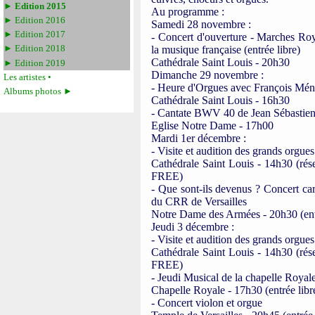
► Edition 2015
Au programme :
► Edition 2016
Samedi 28 novembre :
► Edition 2017
- Concert d'ouverture - Marches Ro
la musique française (entrée libre)
► Edition 2018
Cathédrale Saint Louis - 20h30
► Edition 2019
Dimanche 29 novembre :
Les artistes •
- Heure d'Orgues avec François Ménis
Albums photos ►
Cathédrale Saint Louis - 16h30
- Cantate BWV 40 de Jean Sébastien 
Eglise Notre Dame - 17h00
Mardi 1er décembre :
- Visite et audition des grands orgues
Cathédrale Saint Louis - 14h30 (rés
FREE)
- Que sont-ils devenus ? Concert car
du CRR de Versailles
Notre Dame des Armées - 20h30 (entr
Jeudi 3 décembre :
- Visite et audition des grands orgues
Cathédrale Saint Louis - 14h30 (rés
FREE)
- Jeudi Musical de la chapelle Royal
Chapelle Royale - 17h30 (entrée libr
- Concert violon et orgue