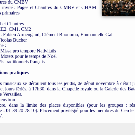
ntres du CMBV
 invité : Pages et Chantres du CMBV et CHAM
s primaires
i et Chantres
E2, CM1, CM2
n : Fabien Armengaud, Clément Buonomo, Emmanuelle Gal
Nicolas Bucher
e :
 Missa pro tempore Nativitatis
 Motets pour le temps de Noël
ls traditionnels français
ions pratiques
s musicaux se déroulent tous les jeudis, de début novembre à début ju
et jours fériés, à 17h30, dans la Chapelle royale ou la Galerie des Bat
e Versailles.
environ.
bre, dans la limite des places disponibles (pour les groupes : rés
re - 01 39 20 78 10). Placement privilégié pour les membres du Cercl
V.