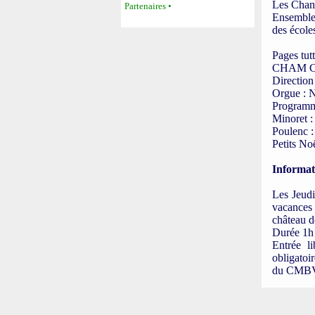
Les Cha
Partenaires •
Ensemble
des école
Pages tutt
CHAM C
Directio
Orgue : 
Programm
Minoret :
Poulenc :
Petits Noë
Informat
Les Jeudi
vacances 
château d
Durée 1h 
Entrée li
obligatoi
du CMB