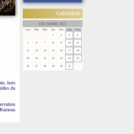
Calendrier
DÉCEMBRE 2022
Lun
Mar
Mer
Jeu
Ven
Sam
Dim
1
2
3
4
5
6
7
8
9
10
11
12
13
14
15
16
17
18
19
20
21
22
23
24
25
26
27
28
29
30
31
in, hors
ailles du
ervation
e Rameau